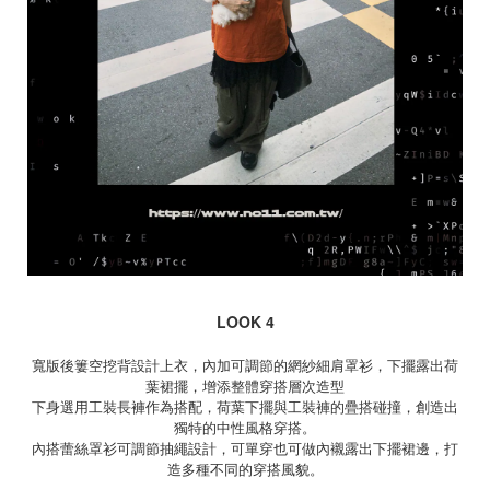
LOOK 4
寬版後簍空挖背設計上衣，內加可調節的網紗細肩罩衫，下擺露出荷
葉裙擺，增添整體穿搭層次造型
下身選用工裝長褲作為搭配，荷葉下擺與工裝褲的疊搭碰撞，創造出
獨特的中性風格穿搭。
內搭蕾絲罩衫可調節抽繩設計，可單穿也可做內襯露出下擺裙邊，打
造多種不同的穿搭風貌。