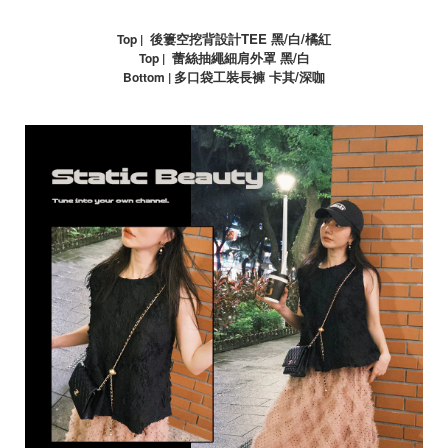
後簍空挖背設計
TEE
黑
/
白
/
橘紅
Top |
蕾絲抽繩細肩外罩 黑
/
白
Top |
多口袋工裝長褲 卡其
/
深咖
Bottom |