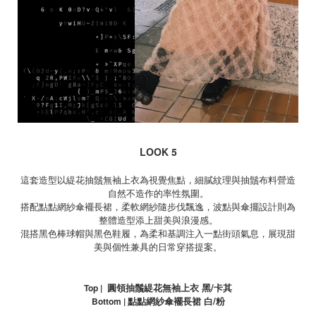
LOOK 5
這套造型以緹花抽鬚無袖上衣為視覺焦點，細膩紋理與抽鬚布料營造
自然不造作的率性氛圍。
搭配點點網紗傘襬長裙，柔軟網紗隨步伐飄逸，波點與傘擺設計則為
整體造型添上甜美與浪漫感。
混搭黑色棒球帽與黑色鞋履，為柔和基調注入一點街頭氣息，展現甜
美與個性兼具的日常穿搭提案。
圓領抽鬚緹花無袖上衣 黑
/
卡其
Top |
點點網紗傘襬長裙 白
/
粉
Bottom |