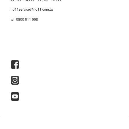
no11service@no11.com.tw
tel. 0800 011 008