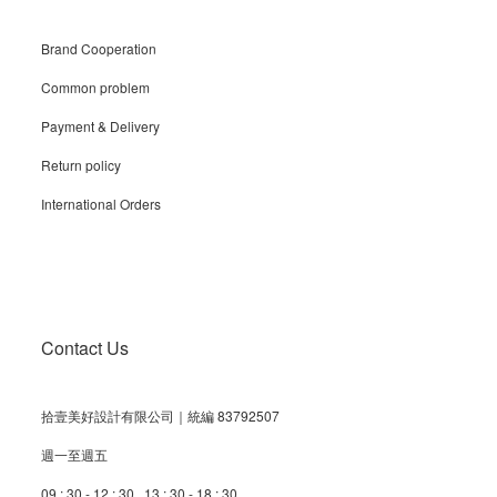
Brand Cooperation
Common problem
Payment & Delivery
Return policy
International Orders
Contact Us
拾壹美好設計有限公司｜統編 83792507
週一至週五
09 : 30 - 12 : 30 13 : 30 - 18 : 30