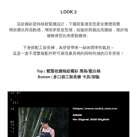
LOOK 2
這款襯衫是特殊鬆緊腰設計，下擺荷葉邊造型柔化整體視覺
增加層次與流動感，增添穿搭造型感，短版的剪裁拉高腰線，很好地
修飾身型比例更顯腰身。
下身搭配工裝長褲，為穿搭帶來一絲休閒率性氣息～
這是一套不需繁複配件即可展現兼具簡約與時尚感的日常穿搭！
鬆緊收腰格紋襯衫 黑格
/
藍白格
Top |
多口袋工裝長褲 卡其
/
深咖
Bottom |