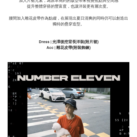
加入片裙元素，為原本簡約的版型帶來視覺焦點與空間感
提升整體穿搭的豐富度，也讓洋裝更有層次度。
腰間加入雕花皮帶作為點綴，在展現出夏日清爽的同時仍可以創造出
獨特的疊穿造型。
光澤後挖背長洋裝
(
附片裙
)
Dress |
雕花皮帶
(
附裝飾鍊
)
Acc |