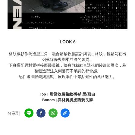
LOOK 6
格紋襯衫作為造型主角，融合鬆緊收腰設計與復古格紋，輕鬆勾勒出
俐落線條與剛柔並濟的氣質。
下身搭配異材質拼接西裝長褲，修身剪裁結合透視網紗細節層次，為
整體造型注入俐落而不單調的都會感。
配件選擇眼鏡與黑靴，展現率性中帶點知性的風格魅力。
鬆緊收腰格紋襯衫 黑
/
藍白
Top |
異材質拼接西裝長褲
Bottom |
分享到