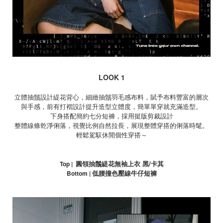
LOOK 1
立體抽鬚設計緹花背心，細緻抽鬚羽毛感布料，賦予布料豐富的層次
與手感，前有打褶設計提升造型立體度，簡單單穿就充滿造型。
下身搭配簡約七分短褲，採用挺版剪裁設計
整體線條乾淨俐落，視覺比例自然拉長，展現整體穿搭的俐落時髦。
輕鬆駕馭休閒個性穿搭～
圓領抽鬚緹花無袖上衣 黑
/
卡其
Top |
低腰撞色壓線牛仔短褲
Bottom |