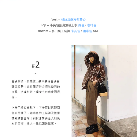
Vest –
格紋流蘇方領背心
Top – 小尖領落肩無袖上衣
白色
/
咖啡色
Bottom – 多口袋工裝褲
卡其色
/
咖啡色
SML