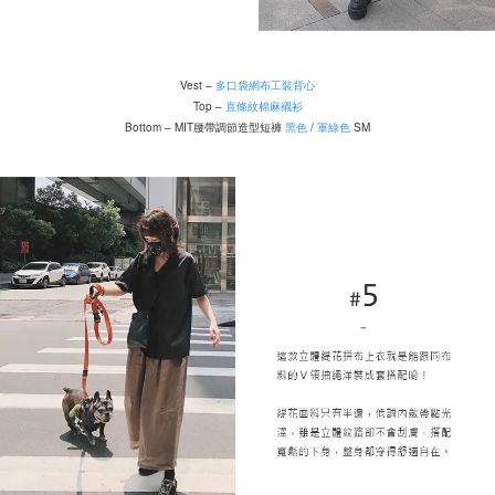
Vest –
多口袋網布工裝背心
Top –
直條紋棉麻襯衫
Bottom – MIT腰帶調節造型短褲
黑色
/
軍綠色
SM