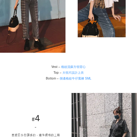
Vest –
格紋流蘇方領背心
Top –
大領片設計上衣
Bottom –
側邊格紋牛仔寬褲 SML