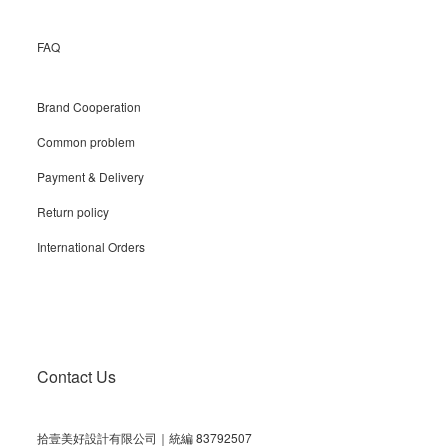
FAQ
Brand Cooperation
Common problem
Payment & Delivery
Return policy
International Orders
Contact Us
拾壹美好設計有限公司｜統編 83792507