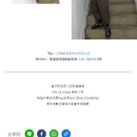
Top –
立體緹花拼布古巴領上衣
Bottom – 雙層透視感棉麻長褲
白色
/
咖啡色
SM
分享到