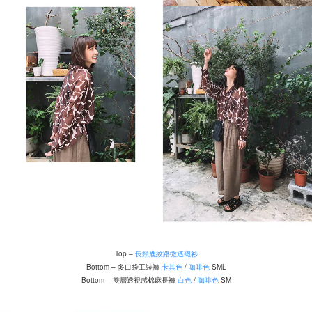
Top –
長頸鹿紋路微透襯衫
Bottom – 多口袋工裝褲
卡其色
/
咖啡色
SML
Bottom – 雙層透視感棉麻長褲
白色
/
咖啡色
SM