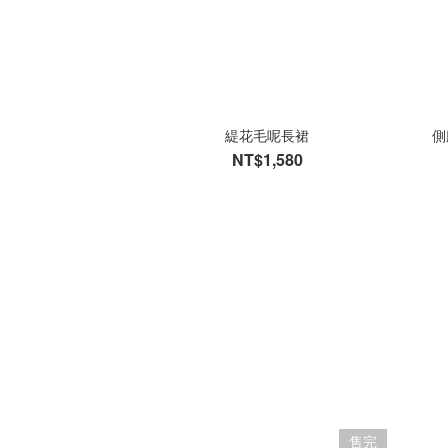
緹花毛呢長裙
側
NT$1,580
售完