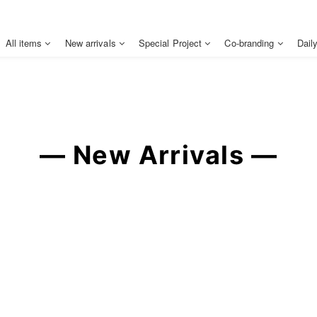
All items
New arrivals
Special Project
Co-branding
Dail
— New Arrivals —