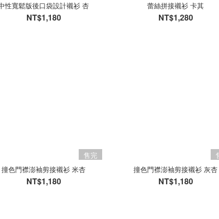
中性寬鬆版後口袋設計襯衫 杏
蕾絲拼接襯衫 卡其
NT$1,180
NT$1,280
售完
撞色門襟澎袖剪接襯衫 米杏
撞色門襟澎袖剪接襯衫 灰杏
NT$1,180
NT$1,180