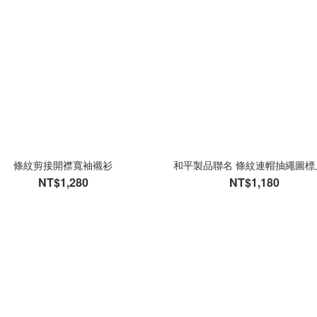
條紋剪接開襟寬袖襯衫
和平製品聯名 條紋連帽抽繩圖標
NT$1,280
NT$1,180