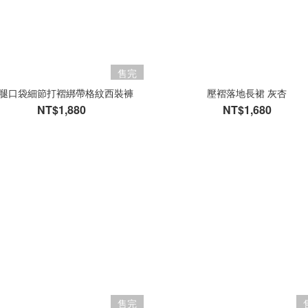
售完
腿口袋細節打褶綁帶格紋西裝褲
壓褶落地長裙 灰杏
NT$1,880
NT$1,680
售完