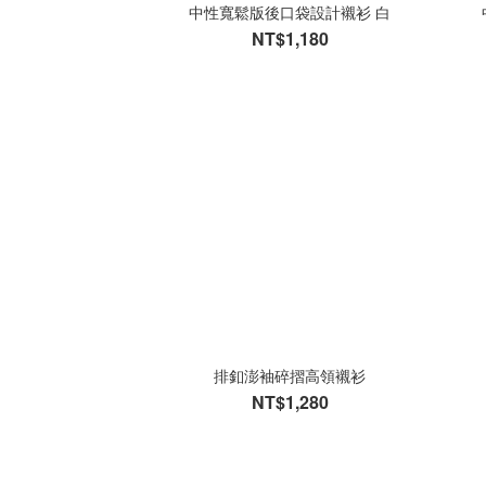
中性寬鬆版後口袋設計襯衫 白
NT$1,180
排釦澎袖碎摺高領襯衫
NT$1,280