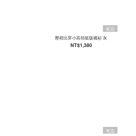
售完
壓褶出芽小高領挺版襯衫 灰
NT$1,380
售完