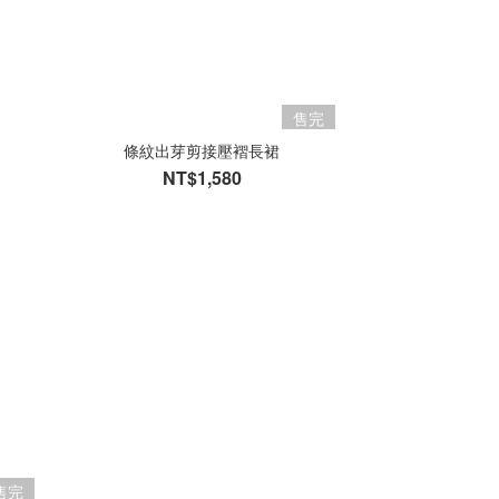
售完
條紋出芽剪接壓褶長裙
NT$1,580
售完