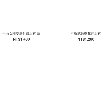
千面女郎雙層針織上衣 白
可拆式領巾花紗上衣
NT$1,480
NT$1,280