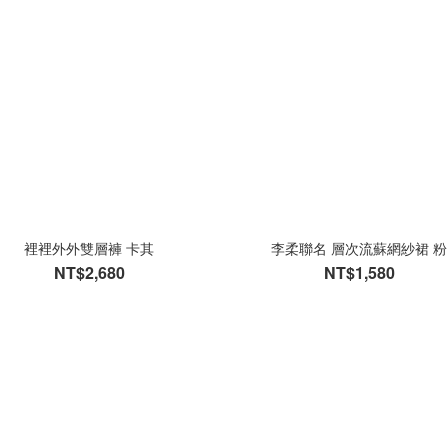
裡裡外外雙層褲 卡其
李柔聯名 層次流蘇網紗裙 粉
NT$2,680
NT$1,580