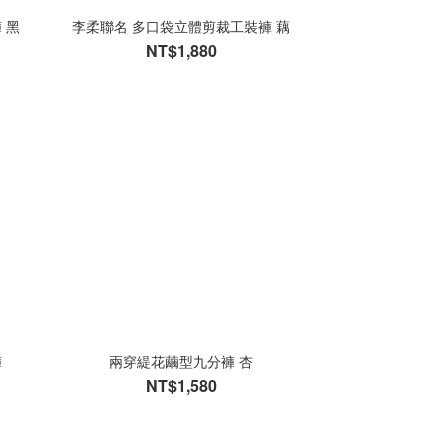
 黑
李柔聯名 多口袋立體剪裁工裝褲 藕
NT$1,880
褲
兩穿緹花繭型九分褲 杏
NT$1,580