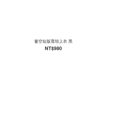
簍空短版寬領上衣 黑
NT$980