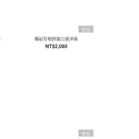
售完
套
襯衫百褶拼接口袋洋裝
NT$2,080
售完