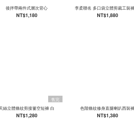
後拌帶兩件式層次背心
李柔聯名 多口袋立體剪裁工裝褲
NT$1,180
NT$1,880
售完
天絲立體條紋剪接簍空短褲 白
色階條紋修身直腿喇叭西裝
NT$1,280
NT$1,380