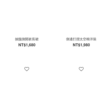
抽鬚側開衩長裙
側邊打摺太空棉洋裝
NT$1,680
NT$1,980