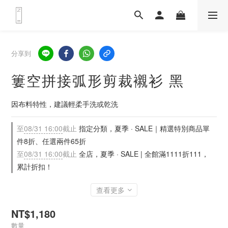
分享到
簍空拼接弧形剪裁襯衫 黑
因布料特性，建議輕柔手洗或乾洗
至
08/31 16:00
截止
指定分類，夏季 · SALE｜精選特別商品單
件8折、任選兩件65折
至
08/31 16:00
截止
全店，夏季 · SALE | 全館滿1111折111，
累計折扣！
查看更多
NT$1,180
數量