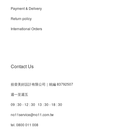
Payment & Delivery
Return policy
International Orders
Contact Us
拾壹美好設計有限公司｜統編 83792507
週一至週五
09 : 30 - 12 : 30 13 : 30 - 18 : 30
no11service@no11.com.tw
tel. 0800 011 008