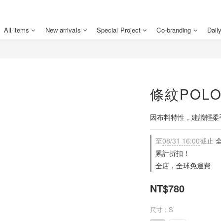
All items
New arrivals
Special Project
Co-branding
Dail
條紋POL
因布料特性，建議輕柔
至
08/31 16:00
截止
全
累計折扣！
全店，全球免運費
NT$780
尺寸
: S