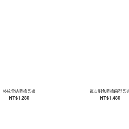
格紋雪紡剪接長裙
復古刷色剪接繭型長
NT$1,280
NT$1,480