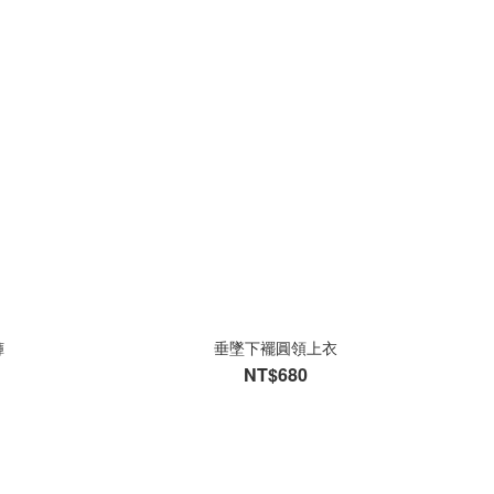
褲
垂墜下襬圓領上衣
NT$680