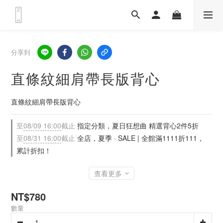
分享到
直條紋細肩帶長版背心
直條紋細肩帶長版背心
至
08/09 16:00
截止
指定分類，夏日狂想曲 精選背心2件5折
至
08/31 16:00
截止
全店，夏季 · SALE | 全館滿1111折111，
累計折扣！
查看更多
NT$780
數量