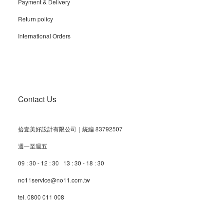
Payment & Delivery
Return policy
International Orders
Contact Us
拾壹美好設計有限公司｜統編 83792507
週一至週五
09 : 30 - 12 : 30 13 : 30 - 18 : 30
no11service@no11.com.tw
tel. 0800 011 008