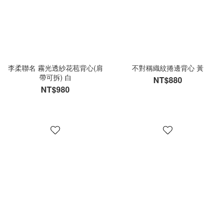
李柔聯名 霧光透紗花苞背心(肩
不對稱織紋捲邊背心 黃
帶可拆) 白
NT$880
NT$980