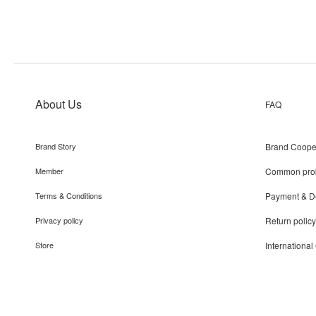
About Us
FAQ
Brand Story
Brand Coope
Member
Common pro
Terms & Conditions
Payment & De
Privacy policy
Return policy
Store
International
Recruit