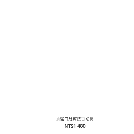
抽鬚口袋剪接百褶裙
NT$1,480