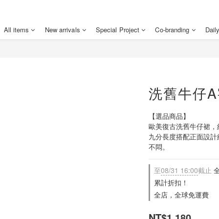
All items
New arrivals
Special Project
Co-branding
Dail
洗舊牛仔A
【選品商品】
歐美復古洗舊牛仔裙，
九分長度搭配正面設計
不悶。
至
08/31 16:00
截止
全
累計折扣！
全店，全球免運費
NT$1,180