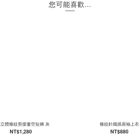
您可能喜歡...
立體條紋剪接簍空短褲 灰
條紋針織插肩袖上衣
NT$1,280
NT$880