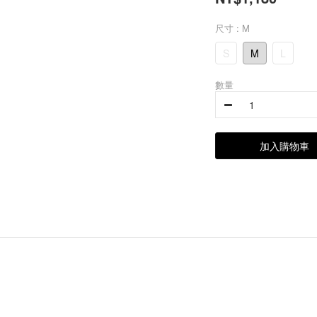
尺寸
: M
S
M
L
數量
加入購物車