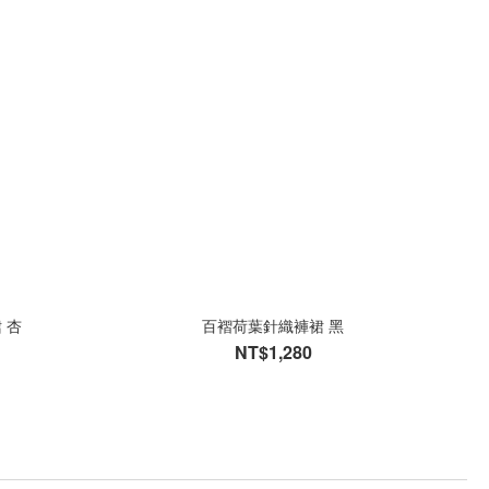
 杏
百褶荷葉針織褲裙 黑
NT$1,280