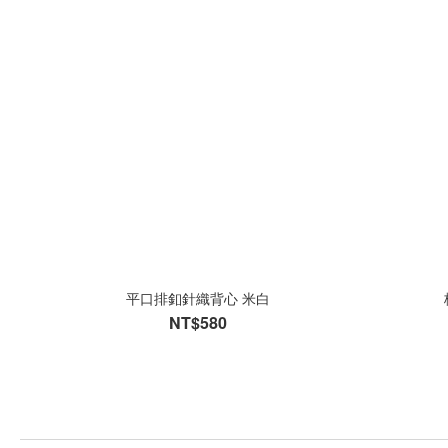
平口排釦針織背心 米白
NT$580