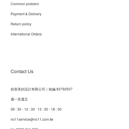
Common problem
Payment & Delivery
Return policy
International Orders
Contact Us
拾壹美好設計有限公司｜統編 83792507
週一至週五
09 : 30 - 12 : 30 13 : 30 - 18 : 30
no11service@no11.com.tw