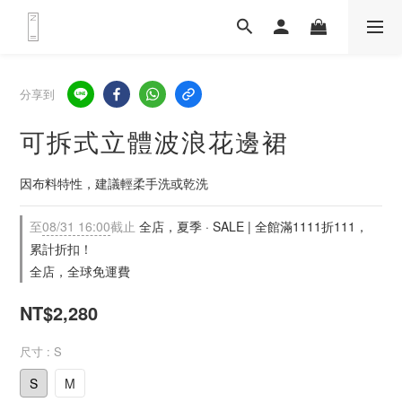
分享到
可拆式立體波浪花邊裙
因布料特性，建議輕柔手洗或乾洗
至
08/31 16:00
截止
全店，夏季 · SALE | 全館滿1111折111，
累計折扣！
全店，全球免運費
NT$2,280
尺寸
: S
S
M