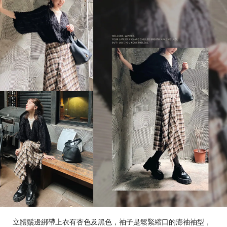
立體鬚邊綁帶上衣有杏色及黑色，袖子是鬆緊縮口的澎袖袖型，