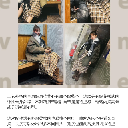
上衣外搭的單肩細肩帶背心有黑色跟藍色，這款是有緹花樣式的
彈性合身針織，不對稱肩帶設計自帶滿滿造型感，輕鬆內搭高領
或是襯衫就有型。
這次配件還有舒服柔軟的毛感撞色圍巾，簡約灰階色好看又百
搭，長度可以做出很多不同圍法，寬度也能夠當披肩增添造型