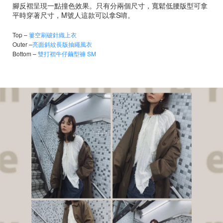
腳反褶呈現一點撞色效果。只有分兩個尺寸，寬鬆低腰版型可拿
平時穿著尺寸，M號人這款可以拿S唷。
Top
–
簍空刷破針織上衣
Outer
–
亮面斜紋長版抽繩風衣
Bottom
–
雙打褶牛仔繭型褲 SM