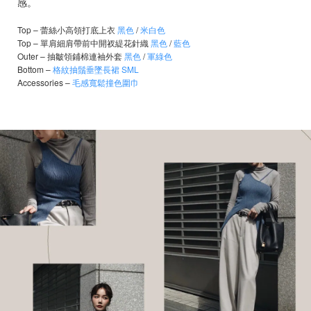
感。
Top –
蕾絲小高領打底上衣
黑色
/
米白色
Top –
單肩細肩帶前中開衩緹花針織
黑色
/
藍色
Outer –
抽皺領鋪棉連袖外套
黑色
/
軍綠色
Bottom –
格紋抽鬚垂墜長裙 SML
Accessories –
毛感寬鬆撞色圍巾