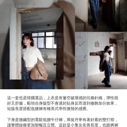
這一套也是韓國選品，上衣是有簍空破壞感的坑條針織，彈性很
好又舒服，船領合身版型不會過於貼身反而達到修飾加分效果，
短版長度搭配低腰褲有種美式率性微辣的感覺。
下身是微繭型的寬鬆低腰牛仔褲，厚挺丹寧有著好看的雙打褶，
讓整體線條更加順暢且立體。這款是小隻女友善長度，也能將褲