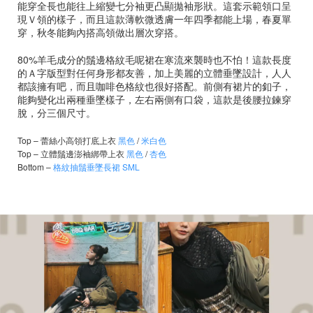
能穿全長也能往上縮變七分袖更凸顯拋袖形狀。這套示範領口呈
現Ｖ領的樣子，而且這款薄軟微透膚一年四季都能上場，春夏單
穿，秋冬能夠內搭高領做出層次穿搭。
80%羊毛成分的鬚邊格紋毛呢裙在寒流來襲時也不怕！這款長度
的Ａ字版型對任何身形都友善，加上美麗的立體垂墜設計，人人
都該擁有吧，而且咖啡色格紋也很好搭配。前側有裙片的釦子，
能夠變化出兩種垂墜樣子，左右兩側有口袋，這款是後腰拉鍊穿
脫，分三個尺寸。
Top –
蕾絲小高領打底上衣
黑色
/
米白色
Top –
立體鬚邊澎袖綁帶上衣
黑色
/
杏色
Bottom –
格紋抽鬚垂墜長裙 SML