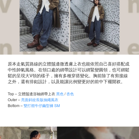
原本走氣質路線的立體鬚邊微透膚上衣也能依照自己喜好搭配成
中性帥氣風格。在領口處的綁帶設計可以綁緊變圓領，也可綁鬆
鬆的呈現大V領的樣子，擁有多種穿搭變化。胸前除了有剪接線
之外，還有排釦設計，以及能讓比例變更好的前中下襬開衩。
Top –
立體鬚邊澎袖綁帶上衣
黑色
/
杏色
Outer –
亮面斜紋長版抽繩風衣
Bottom –
雙打褶牛仔繭型褲 SM