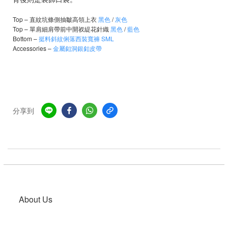
Top –
直紋坑條側抽皺高領上衣
黑色
/
灰色
Top –
單肩細肩帶前中開衩緹花針織
黑色
/
藍色
Bottom –
挺料斜紋俐落西裝寬褲 SML
Accessories –
金屬釦洞銀釦皮帶
分享到
About Us