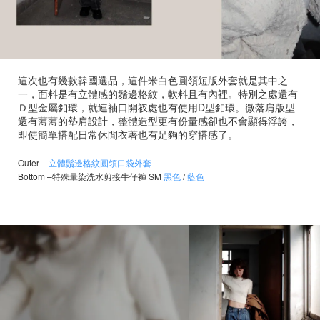
這次也有幾款韓國選品，這件米白色圓領短版外套就是其中之
一，面料是有立體感的鬚邊格紋，軟料且有內裡。特別之處還有
Ｄ型金屬釦環，就連袖口開衩處也有使用D型釦環。微落肩版型
還有薄薄的墊肩設計，整體造型更有份量感卻也不會顯得浮誇，
即使簡單搭配日常休閒衣著也有足夠的穿搭感了。
Outer
–
立體鬚邊格紋圓領口袋外套
Bottom
–
特殊暈染洗水剪接牛仔褲 SM
黑色
/
藍色