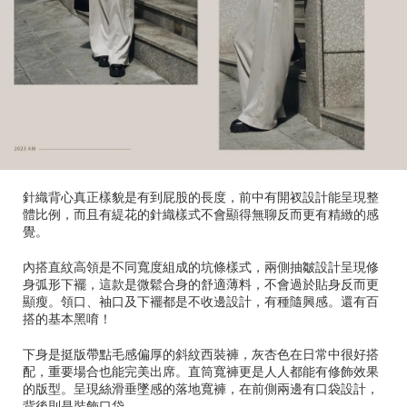
針織背心真正樣貌是有到屁股的長度，前中有開衩設計能呈現整
體比例，而且有緹花的針織樣式不會顯得無聊反而更有精緻的感
覺。
內搭直紋高領是不同寬度組成的坑條樣式，兩側抽皺設計呈現修
身弧形下襬，這款是微鬆合身的舒適薄料，不會過於貼身反而更
顯瘦。領口、袖口及下襬都是不收邊設計，有種隨興感。還有百
搭的基本黑唷！
下身是挺版帶點毛感偏厚的斜紋西裝褲，灰杏色在日常中很好搭
配，重要場合也能完美出席。直筒寬褲更是人人都能有修飾效果
的版型。呈現絲滑垂墜感的落地寬褲，在前側兩邊有口袋設計，
背後則是裝飾口袋。