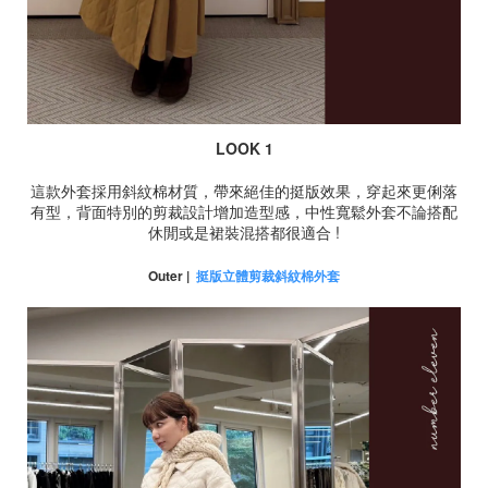
LOOK 1
這款外套採用斜紋棉材質，帶來絕佳的挺版效果，穿起來更俐落
有型，背面特別的剪裁設計增加造型感，中性寬鬆外套不論搭配
休閒或是裙裝混搭都很適合 !
Outer |
挺版立體剪裁斜紋棉外套