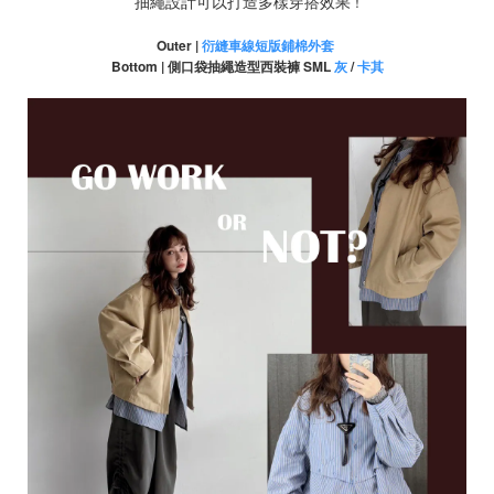
抽繩設計可以打造多樣穿搭效果 !
Outer |
衍縫車線短版鋪棉外套
Bottom | 側口袋抽繩造型西裝褲 SML
灰
/
卡其