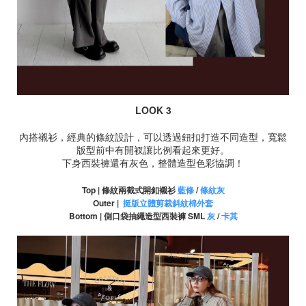
LOOK 3
內搭襯衫，經典的條紋設計，可以透過鈕扣打造不同造型，寬鬆
版型前中有開衩讓比例看起來更好。
下身西裝褲還有灰色，整體造型色彩協調！
Top | 條紋兩截式開釦襯衫
藍條
/
條紋灰
Outer |
挺版立體剪裁斜紋棉外套
Bottom | 側口袋抽繩造型西裝褲 SML
灰
/
卡其