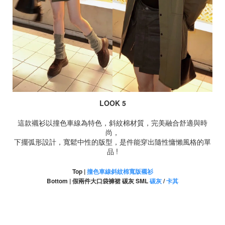
LOOK 5
這款襯衫以撞色車線為特色，斜紋棉材質，完美融合舒適與時
尚，
下擺弧形設計，寬鬆中性的版型，是件能穿出隨性慵懶風格的單
品 !
Top |
撞色車線斜紋棉寬版襯衫
Bottom | 假兩件大口袋褲裙 碳灰 SML
碳灰
/
卡其