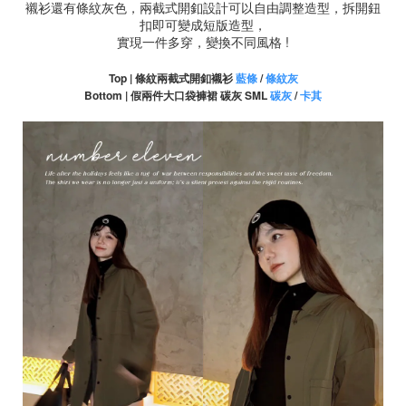
襯衫還有條紋灰色，兩截式開釦設計可以自由調整造型，拆開鈕
扣即可變成短版造型，
實現一件多穿，變換不同風格 !
Top | 條紋兩截式開釦襯衫
藍條
/
條紋灰
Bottom | 假兩件大口袋褲裙 碳灰 SML
碳灰
/
卡其