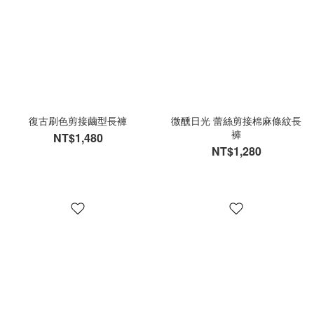
復古刷色剪接繭型長褲
微醺日光 蕾絲剪接棉麻條紋長
褲
NT$1,480
NT$1,280