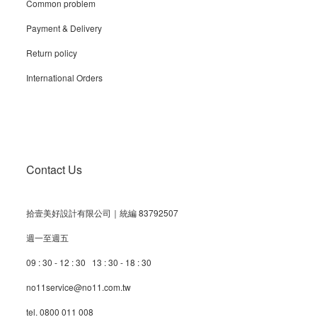
Common problem
Payment & Delivery
Return policy
International Orders
Contact Us
拾壹美好設計有限公司｜統編 83792507
週一至週五
09 : 30 - 12 : 30 13 : 30 - 18 : 30
no11service@no11.com.tw
tel. 0800 011 008