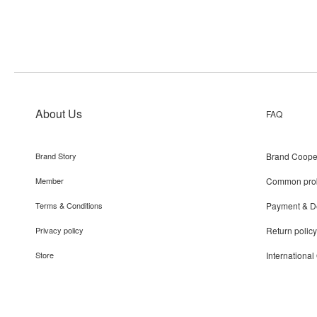
About Us
FAQ
Brand Story
Brand Coope
Member
Common pro
Terms & Conditions
Payment & De
Privacy policy
Return policy
Store
International
Recruit