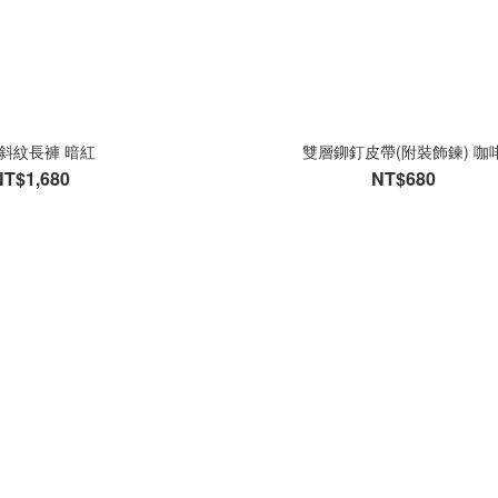
斜紋長褲 暗紅
雙層鉚釘皮帶(附裝飾鍊) 咖
NT$1,680
NT$680