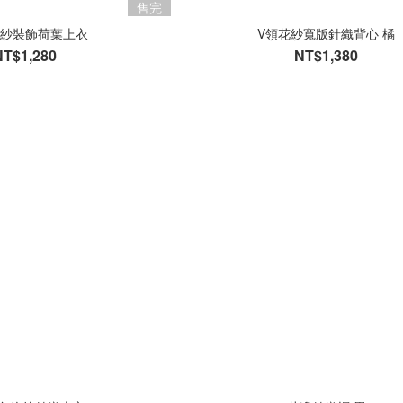
售完
紗裝飾荷葉上衣
V領花紗寬版針織背心 橘
NT$1,280
NT$1,380