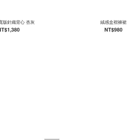
寬版針織背心 杏灰
絨感盒褶褲裙
NT$1,380
NT$980