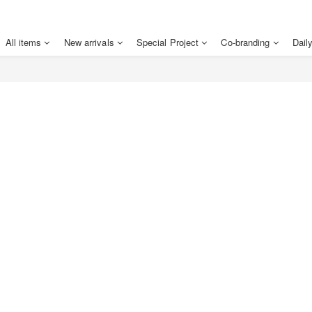
All items
New arrivals
Special Project
Co-branding
Dail