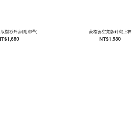
版襯衫外套(附綁帶)
菱格簍空寬版針織上衣
NT$1,680
NT$1,580