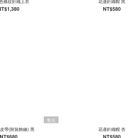
撞色條紋針織上衣
花邊針織帽 黑
NT$1,380
NT$580
售完
皮帶(附裝飾鍊) 黑
花邊針織帽 杏
NT$680
NT$580