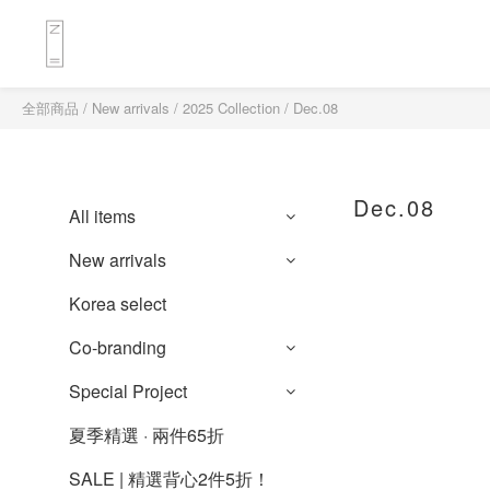
全部商品
/
New arrivals
/
2025 Collection
/
Dec.08
Dec.08
All items
New arrivals
Korea select
Co-branding
Special Project
夏季精選 · 兩件65折
SALE | 精選背心2件5折！