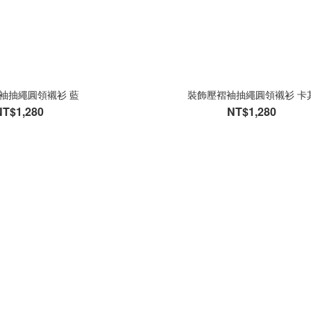
袖抽繩圓領襯衫 藍
裝飾壓褶袖抽繩圓領襯衫 卡
NT$1,280
NT$1,280