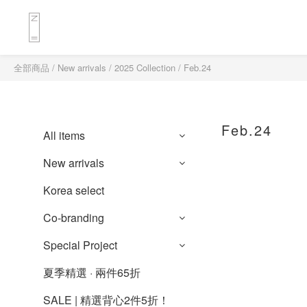
全部商品
/
New arrivals
/
2025 Collection
/
Feb.24
Feb.24
All items
New arrivals
Korea select
Co-branding
Special Project
夏季精選 · 兩件65折
SALE | 精選背心2件5折！