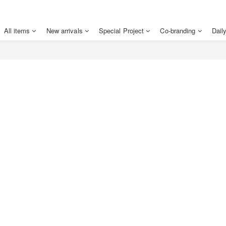
All items
New arrivals
Special Project
Co-branding
Dail