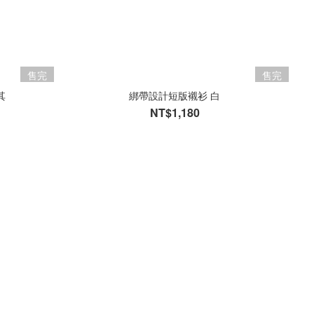
售完
售完
其
綁帶設計短版襯衫 白
NT$1,180