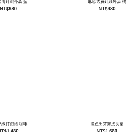
透膚針織外套 藍
麻感透膚針織外套 橘
NT$980
NT$980
撞色車線打褶裙 咖啡
撞色出芽剪接長裙
NT$1,480
NT$1,680