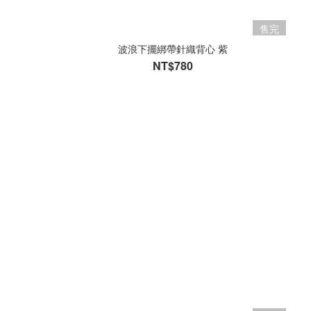
售完
波浪下擺綁帶針織背心 紫
NT$780