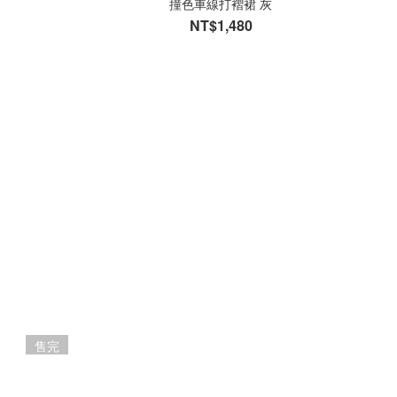
撞色車線打褶裙 灰
NT$1,480
售完