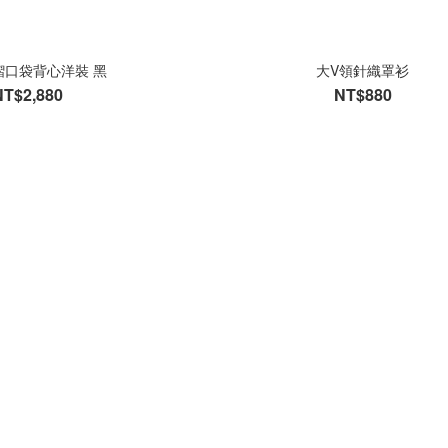
褶口袋背心洋裝 黑
大V領針織罩衫
NT$2,880
NT$880