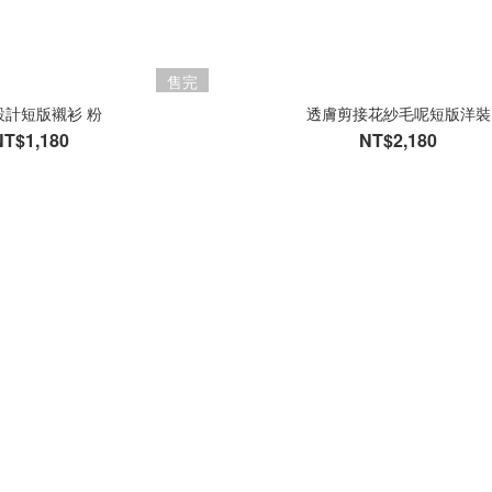
售完
設計短版襯衫 粉
透膚剪接花紗毛呢短版洋裝
NT$1,180
NT$2,180