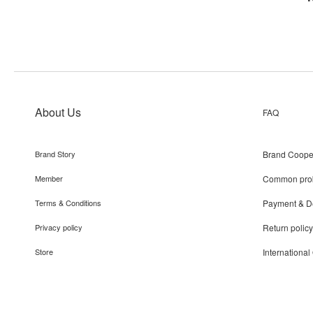
About Us
FAQ
Brand Story
Brand Coope
Member
Common pro
Terms & Conditions
Payment & De
Privacy policy
Return policy
Store
International
Recruit