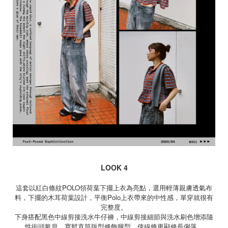
LOOK 4
這套以紅白條紋
POLO
領荷葉下擺上衣為亮點，選用輕薄親膚透氣布
料，下擺的木耳荷葉設計，平衡
Polo
上衣帶來的中性感，單穿就很有
完整度。
下身搭配黑色中線剪接洗水牛仔褲，中線剪接細節與洗水刷色增添隨
性街頭氣息，寬鬆直筒版型修飾腿型，使線條更顯修長俐落。