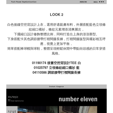
LOOK 2
白色後鏤空挖背設計上衣，選用舒適親膚布料，外層搭配藍色立領條
紋縮口襯衫，條紋元素增添清爽層次，
下擺縮口設計修飾整體比例，同時打造出上身的澎澎廓型。
下身搭配卡其色調節腰帶打褶闊腿長褲，打褶闊腿版型與襯衫相互呼
應，視覺上更加平衡，
簡單搭配棒球帽與球鞋，整體呈現輕鬆休閒中帶點街頭感的日常穿搭
風格。
01190174
後簍空挖背設計
TEE
白
01025797
立領條紋縮口襯衫 藍
04110586
調節腰帶打褶闊腿長褲