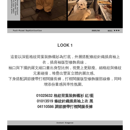
LOOK 1
這套以深藍格紋荷葉裝飾襯衫為打底，外層搭配條紋針織插肩袖上
衣，插肩袖版型修飾肩線，
袖口與下擺的羅文縮口畫出身型比例，視覺上更顯瘦。細格紋與條紋
元素碰撞，堆疊出豐富立體的層次感。
下身搭配調節腰帶打褶闊腿長褲，打褶闊腿版型修飾腿部線條，同時
增添份量感與率性氛圍。
01025632
格紋荷葉裝飾襯衫 紅
/
藍
01013519
條紋針織插肩袖上衣 黑
04110586
調節腰帶打褶闊腿長褲