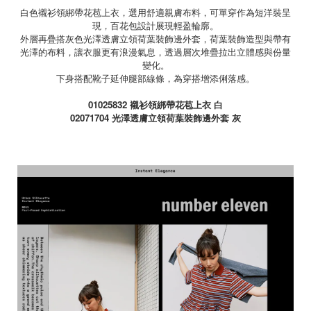
白色襯衫領綁帶花苞上衣，選用舒適親膚布料，可單穿作為短洋裝呈
現，百花包設計展現輕盈輪廓。
外層再疊搭灰色光澤透膚立領荷葉裝飾邊外套，荷葉裝飾造型與帶有
光澤的布料，讓衣服更有浪漫氣息，透過層次堆疊拉出立體感與份量
變化。
下身搭配靴子延伸腿部線條，為穿搭增添俐落感。
01025832
襯衫領綁帶花苞上衣 白
02071704
光澤透膚立領荷葉裝飾邊外套 灰