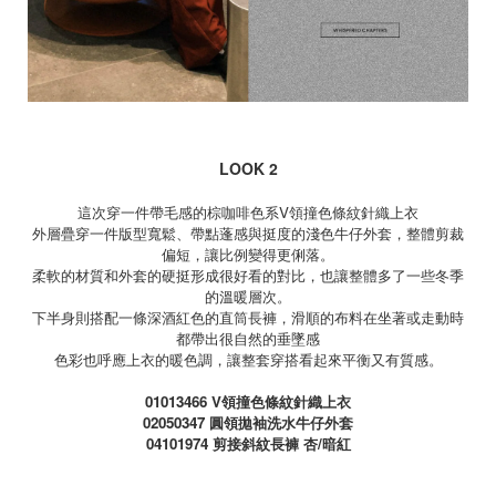
LOOK 2
這次穿一件帶毛感的棕咖啡色系
V
領撞色條紋針織上衣
外層疊穿一件版型寬鬆、帶點蓬感與挺度的淺色牛仔外套，整體剪裁
偏短，讓比例變得更俐落。
柔軟的材質和外套的硬挺形成很好看的對比，也讓整體多了一些冬季
的溫暖層次。
下半身則搭配一條深酒紅色的直筒長褲，滑順的布料在坐著或走動時
都帶出很自然的垂墜感
色彩也呼應上衣的暖色調，讓整套穿搭看起來平衡又有質感。
01013466 V
領撞色條紋針織上衣
02050347
圓領拋袖洗水牛仔外套
04101974
剪接斜紋長褲 杏
/
暗紅