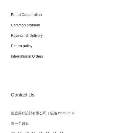
Brand Cooperation
Common problem
Payment & Delivery
Return policy
International Orders
Contact Us
拾壹美好設計有限公司｜統編 83792507
週一至週五