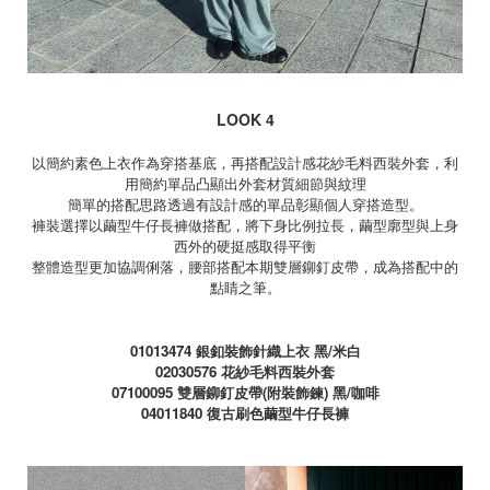
LOOK 4
以簡約素色上衣作為穿搭基底，再搭配設計感花紗毛料西裝外套，利
用簡約單品凸顯出外套材質細節與紋理
簡單的搭配思路透過有設計感的單品彰顯個人穿搭造型。
褲裝選擇以繭型牛仔長褲做搭配，將下身比例拉長，繭型廓型與上身
西外的硬挺感取得平衡
整體造型更加協調俐落，腰部搭配本期雙層鉚釘皮帶，成為搭配中的
點睛之筆。
01013474
銀釦裝飾針織上衣 黑
/
米白
02030576
花紗毛料西裝外套
07100095
雙層鉚釘皮帶
(
附裝飾鍊
)
黑
/
咖啡
04011840
復古刷色繭型牛仔長褲