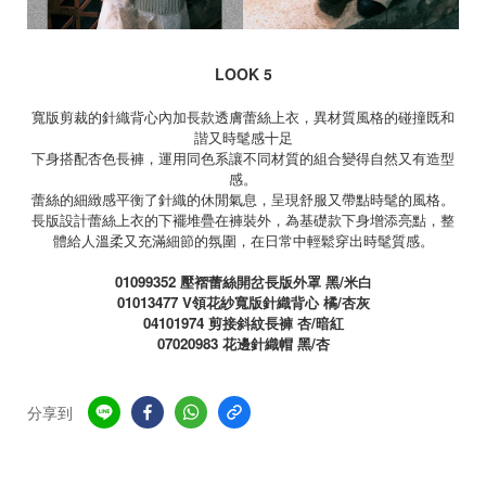
LOOK 5
寬版剪裁的針織背心內加長款透膚蕾絲上衣，異材質風格的碰撞既和
諧又時髦感十足
下身搭配杏色長褲，運用同色系讓不同材質的組合變得自然又有造型
感。
蕾絲的細緻感平衡了針織的休閒氣息，呈現舒服又帶點時髦的風格。
長版設計蕾絲上衣的下襬堆疊在褲裝外，為基礎款下身增添亮點，整
體給人溫柔又充滿細節的氛圍，在日常中輕鬆穿出時髦質感。
01099352
壓褶蕾絲開岔長版外罩 黑
/
米白
01013477
V
領花紗寬版針織背心 橘
/
杏灰
04101974
剪接斜紋長褲 杏
/
暗紅
07020983
花邊針織帽 黑
/
杏
分享到