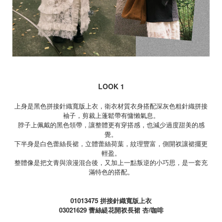
LOOK 1
上身是黑色拼接針織寬版上衣，衛衣材質衣身搭配深灰色粗針織拼接
袖子，剪裁上蓬鬆帶有慵懶氣息。
脖子上佩戴的黑色領帶，讓整體更有穿搭感，也減少過度甜美的感
覺。
下半身是白色蕾絲長裙，立體蕾絲荷葉，紋理豐富，側開衩讓裙擺更
輕盈。
整體像是把文青與浪漫混合後，又加上一點叛逆的小巧思，是一套充
滿特色的搭配。
01013475
拼接針織寬版上衣
03021629
蕾絲緹花開衩長裙 杏
/
咖啡