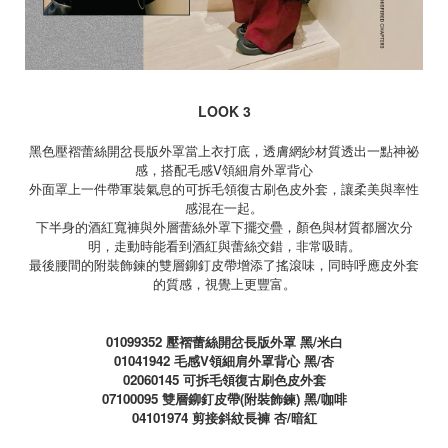
LOOK 3
黑色壓褶蕾絲開岔長版外罩當上衣打底，透膚網紗材質透出一點神祕
感，搭配毛感
V
領細肩外罩背心
外面罩上一件帶軍裝氣息的可拆毛領復古刷色皮外套，讓柔美與率性
感混在一起。
下半身的酒紅寬褲與外層蕾絲外罩下擺交疊，顏色與材質都層次分
明，走動時能看到酒紅與蕾絲交錯，非常吸睛。
最後腰間的附裝飾鍊的雙層鉚釘皮帶增添了搖滾味，同時呼應皮外套
的質感，視覺上更豐富。
01099352
壓褶蕾絲開岔長版外罩 黑
/
米白
01041942
毛感
V
領細肩外罩背心 黑
/
杏
02060145
可拆毛領復古刷色皮外套
07100095
雙層鉚釘皮帶
(
附裝飾鍊
)
黑
/
咖啡
04101974
剪接斜紋長褲 杏
/
暗紅