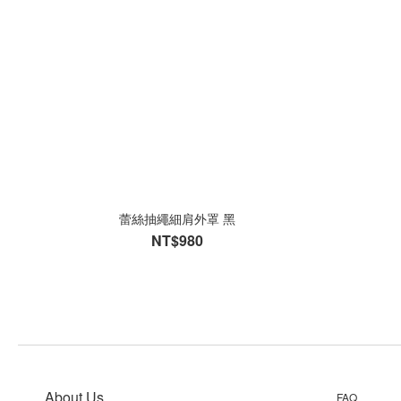
蕾絲抽繩細肩外罩 黑
NT$980
About Us
FAQ