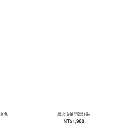
 杏色
層次澎袖開襟洋裝
NT$1,980