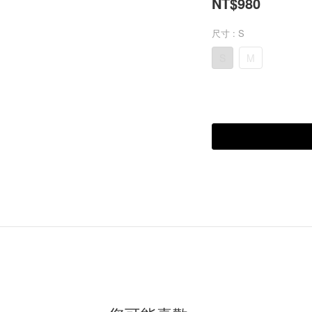
NT$980
尺寸
: S
S
M