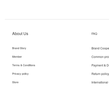
About Us
FAQ
Brand Story
Brand Coope
Member
Common pro
Terms & Conditions
Payment & De
Privacy policy
Return policy
Store
International
Recruit