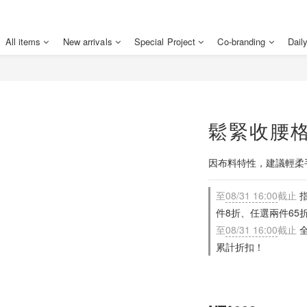
All items
New arrivals
Special Project
Co-branding
Dail
鬆緊收腰格
因布料特性，建議輕柔
至
08/31 16:00
截止
指
件8折、任選兩件65
至
08/31 16:00
截止
全
累計折扣！