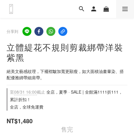
分享到
立體緹花不規則剪裁綁帶洋裝
紫黑
絕美文藝感紋理，下襬褶皺加寬更顯瘦，如大面積油畫暈染、搭
配優雅綁帶細肩帶。
至
08/31 16:00
截止
全店，夏季 · SALE | 全館滿1111折111，
累計折扣！
全店，全球免運費
NT$1,480
售完