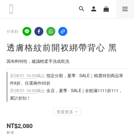
分享到
透膚格紋前開衩綁帶背心 黑
因布料特性，建議輕柔手洗或乾洗
至
08/31 16:00
截止
指定分類，夏季 · SALE｜精選特別商品單
件8折、任選兩件65折
至
08/31 16:00
截止
全店，夏季 · SALE | 全館滿1111折111，
累計折扣！
查看更多
NT$2,080
數量