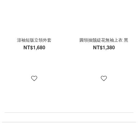
澎袖短版立領外套
圓領抽鬚緹花無袖上衣 黑
NT$1,680
NT$1,380