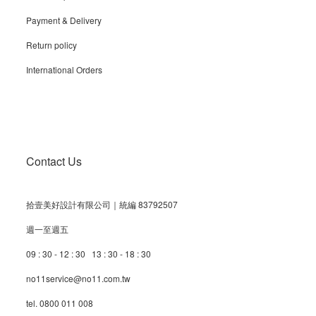
Payment & Delivery
Return policy
International Orders
Contact Us
拾壹美好設計有限公司｜統編 83792507
週一至週五
09 : 30 - 12 : 30 13 : 30 - 18 : 30
no11service@no11.com.tw
tel. 0800 011 008