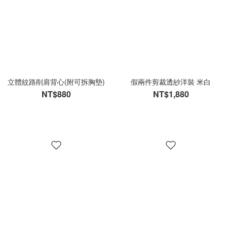
立體紋路削肩背心(附可拆胸墊)
假兩件剪裁透紗洋裝 米白
NT$880
NT$1,880