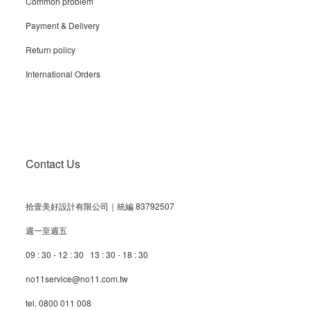
Common problem
Payment & Delivery
Return policy
International Orders
Contact Us
拾壹美好設計有限公司｜統編 83792507
週一至週五
09 : 30 - 12 : 30 13 : 30 - 18 : 30
no11service@no11.com.tw
tel. 0800 011 008