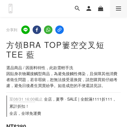
分享到
方領BRA TOP簍空交叉短
TEE 藍
選品商品 / 因面料特性，此款需輕手洗
因貼身衣物屬接觸型商品，為避免接觸性傳染，且保障其他消費
者衛生問題，若非瑕疵，恕無法接受退換貨，請您購買前仔細考
慮，避免日後產生買賣紛爭。如造成您的不便還請見諒。
至
08/31 16:00
截止
全店，夏季 · SALE | 全館滿1111折111，
累計折扣！
全店，全球免運費
NT$380