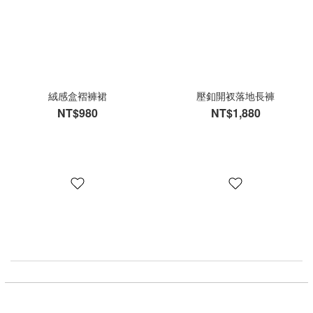
絨感盒褶褲裙
壓釦開衩落地長褲
NT$980
NT$1,880