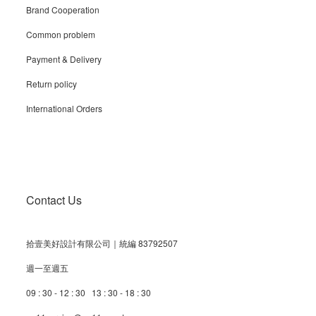
Brand Cooperation
Common problem
Payment & Delivery
Return policy
International Orders
Contact Us
拾壹美好設計有限公司｜統編 83792507
週一至週五
09 : 30 - 12 : 30 13 : 30 - 18 : 30