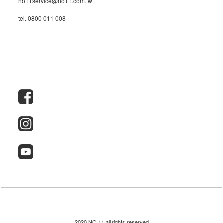
no11service@no11.com.tw
tel. 0800 011 008
2020 NO.11 all rights reserved