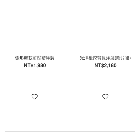
弧形剪裁前壓褶洋裝
光澤後挖背長洋裝(附片裙)
NT$1,980
NT$2,180