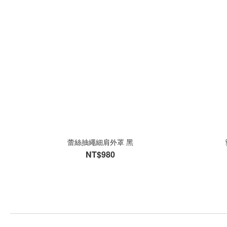
蕾絲抽繩細肩外罩 黑
NT$980