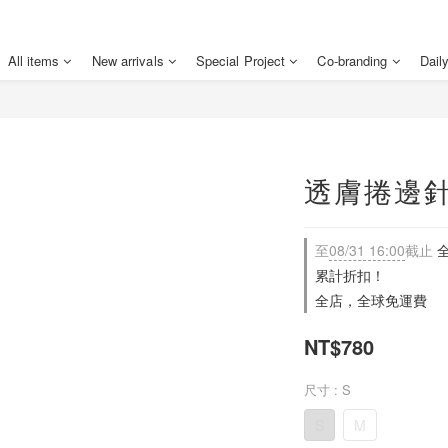
All items
New arrivals
Special Project
Co-branding
Dail
透膚捲邊針
至
08/31 16:00
截止
全
累計折扣！
全店，全球免運費
NT$780
尺寸
: S
S
M