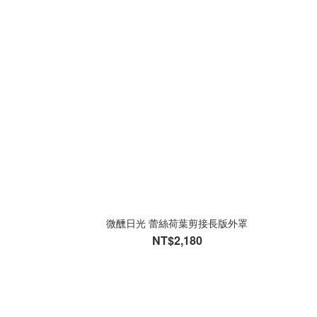
微醺日光 蕾絲荷葉剪接長版外罩
NT$2,180