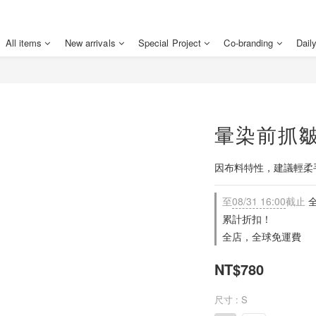
All items
New arrivals
Special Project
Co-branding
Dail
暈染前抓皺
因布料特性，建議輕柔
至
08/31 16:00
截止
全
累計折扣！
全店，全球免運費
NT$780
尺寸
: S