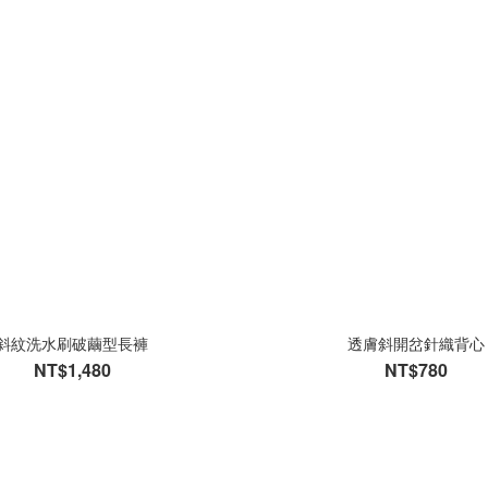
斜紋洗水刷破繭型長褲
透膚斜開岔針織背心
NT$1,480
NT$780