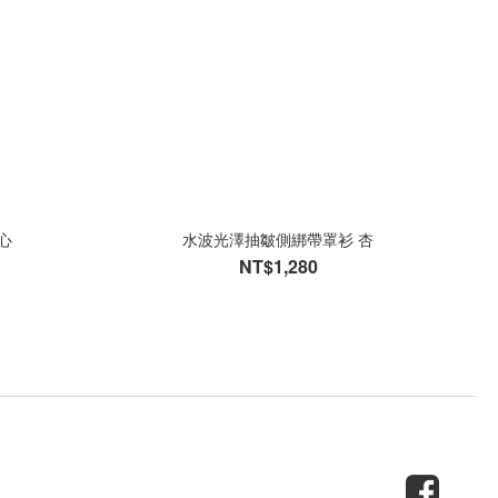
心
水波光澤抽皺側綁帶罩衫 杏
NT$1,280