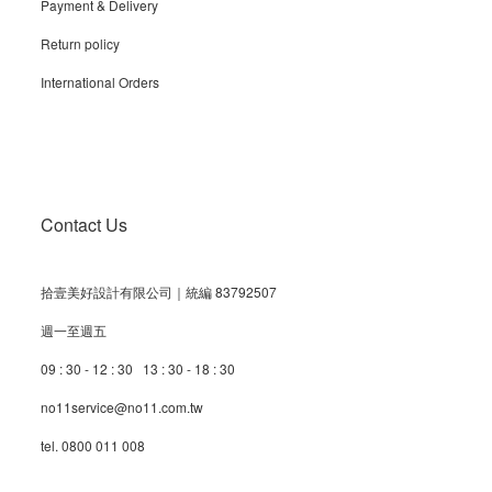
Payment & Delivery
Return policy
International Orders
Contact Us
拾壹美好設計有限公司｜統編 83792507
週一至週五
09 : 30 - 12 : 30 13 : 30 - 18 : 30
no11service@no11.com.tw
tel. 0800 011 008