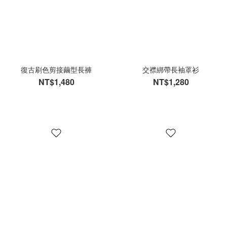
復古刷色剪接繭型長褲
交襟綁帶長袖罩衫
NT$1,480
NT$1,280