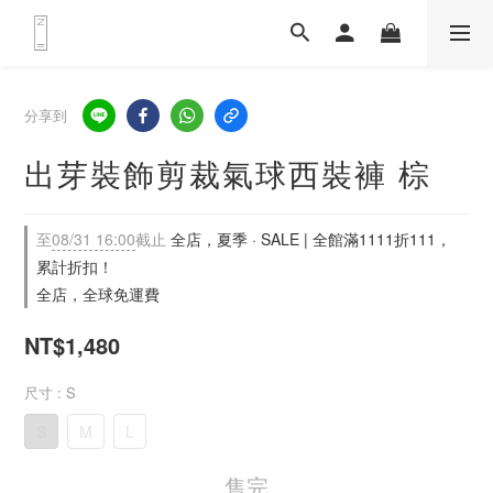
分享到
出芽裝飾剪裁氣球西裝褲 棕
至
08/31 16:00
截止
全店，夏季 · SALE | 全館滿1111折111，
累計折扣！
全店，全球免運費
NT$1,480
尺寸
: S
S
M
L
售完